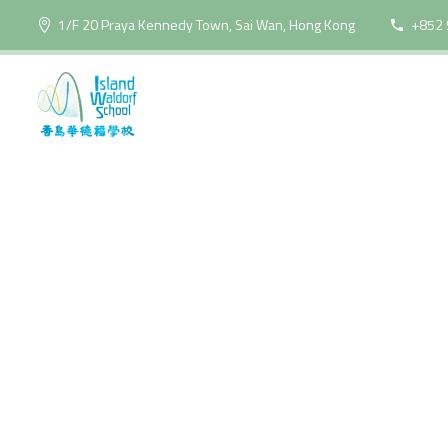
1/F 20 Praya Kennedy Town, Sai Wan, Hong Kong
+852 