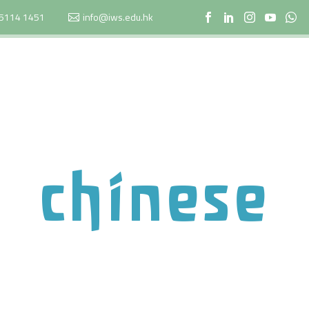
5114 1451
info@iws.edu.hk
chinese